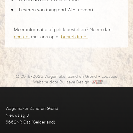
Leveren van tuingrond Westervoort
Meer informatie of gelijk bestellen? Neem dan
contact
met ons op of
bestel direct
.
© 2018-2026 Wagemaker Zand en Grond
-
Locaties
- Website door
Bullseye Design
Wagemaker Zand en Grond
Nieuwslag 3
6662NR Elst (Gelderland)