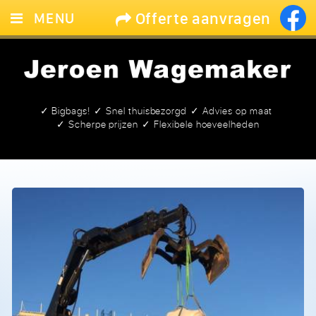
Offerte aanvragen
MENU
HOME
ZAND & GRIND
GROND
✓ Bigbags!
✓ Snel thuisbezorgd
✓ Advies op maat
✓ Scherpe prijzen
✓ Flexibele hoeveelheden
BIGBAGS
CONTACT
LEEG!