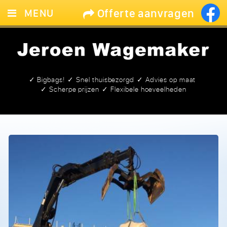
Offerte aanvragen
MENU
HOME
ZAND & GRIND
GROND
✓ Bigbags!
✓ Snel thuisbezorgd
✓ Advies op maat
✓ Scherpe prijzen
✓ Flexibele hoeveelheden
BIGBAGS
CONTACT
LEEG!