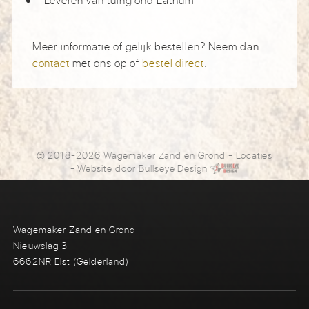
Meer informatie of gelijk bestellen? Neem dan
contact
met ons op of
bestel direct
.
© 2018-2026 Wagemaker Zand en Grond
-
Locaties
- Website door
Bullseye Design
Wagemaker Zand en Grond
Nieuwslag 3
6662NR Elst (Gelderland)