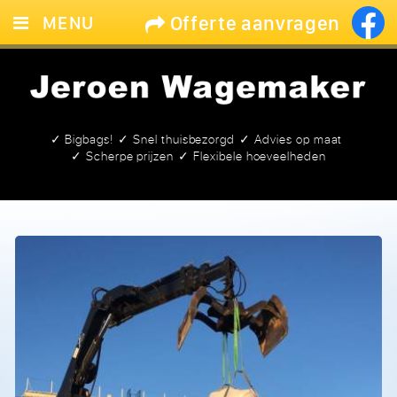
Offerte aanvragen
MENU
HOME
ZAND & GRIND
GROND
✓ Bigbags!
✓ Snel thuisbezorgd
✓ Advies op maat
✓ Scherpe prijzen
✓ Flexibele hoeveelheden
BIGBAGS
CONTACT
LEEG!