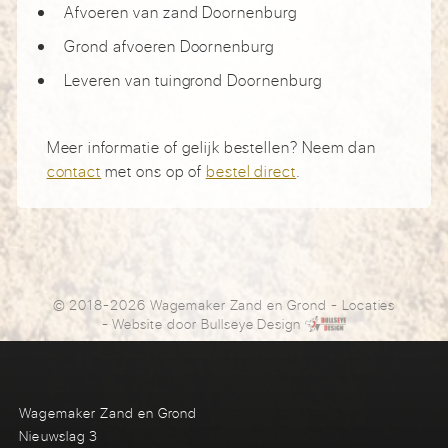
Afvoeren van zand Doornenburg
Grond afvoeren Doornenburg
Leveren van tuingrond Doornenburg
Meer informatie of gelijk bestellen? Neem dan
contact
met ons op of
bestel direct
.
© 2018-2026 Wagemaker Zand en Grond
-
Locaties
- Website door
Bullseye Design
Wagemaker Zand en Grond
Nieuwslag 3